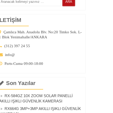
İLETİŞİM
Çamlıca Mah. Anadolu Blv. No:20 Timko Sok. L-
1 Blok Yenimahalle/ANKARA
(312) 397 24 55
info@
Pzrts-Cuma 09:00-18:00
Son Yazılar
RX-584GZ 10X ZOOM SOLAR PANELLİ
AKILLI IŞIKLI GÜVENLİK KAMERASI
RX664G 3MP+3MP AKILLI IŞIKLI GÜVENLİK