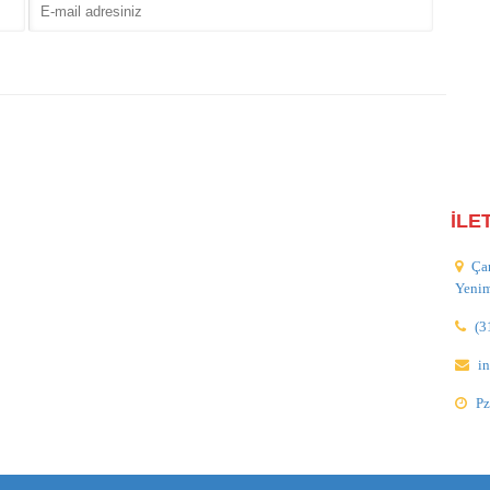
İLE
Ça
Yeni
(3
i
Pz