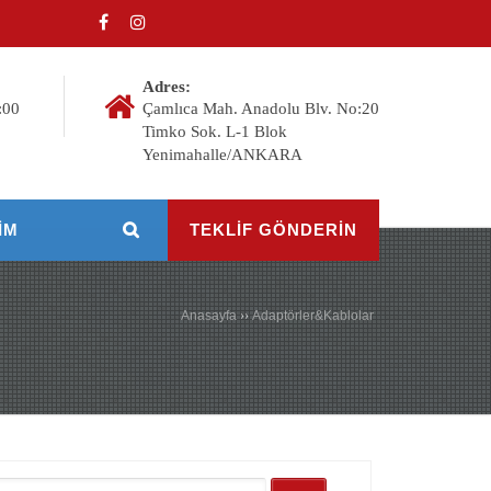
Adres:
:00
Çamlıca Mah. Anadolu Blv. No:20
Timko Sok. L-1 Blok
Yenimahalle/ANKARA
IM
TEKLİF GÖNDERİN
Anasayfa
››
Adaptörler&Kablolar