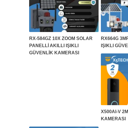
RX-584GZ 10X ZOOM SOLAR
RX664G 3MP
PANELLİ AKILLI IŞIKLI
IŞIKLI GÜV
GÜVENLİK KAMERASI
X500AI-V 2M
KAMERASI