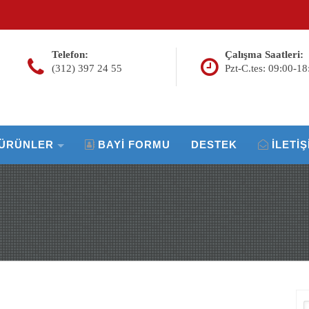
Telefon:
Çalışma Saatleri:
(312) 397 24 55
Pzt-C.tes: 09:00-18
ÜRÜNLER
BAYI FORMU
DESTEK
İLETIŞ