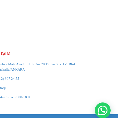
TİŞİM
mlıca Mah. Anadolu Blv. No:20 Timko Sok. L-1 Blok
mahalle/ANKARA
12) 397 24 55
nfo@
rts-Cuma 08:00-18:00