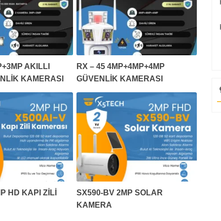
+3MP AKILLI
RX – 45 4MP+4MP+4MP
ENLİK KAMERASI
GÜVENLİK KAMERASI
P HD KAPI ZİLİ
SX590-BV 2MP SOLAR
KAMERA