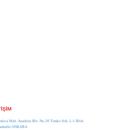
TİŞİM
mlıca Mah. Anadolu Blv. No:20 Timko Sok. L-1 Blok
mahalle/ANKARA