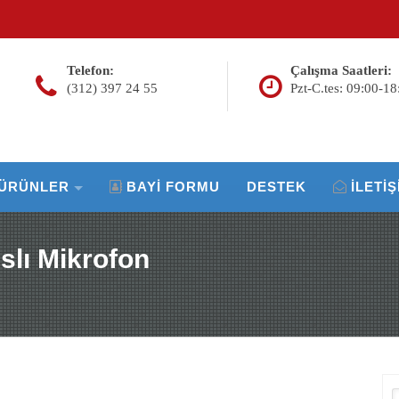
Telefon:
Çalışma Saatleri:
(312) 397 24 55
Pzt-C.tes: 09:00-18
ÜRÜNLER
BAYI FORMU
DESTEK
İLETIŞ
slı Mikrofon