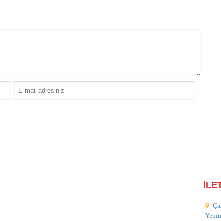
İLE
Ça
Yeni