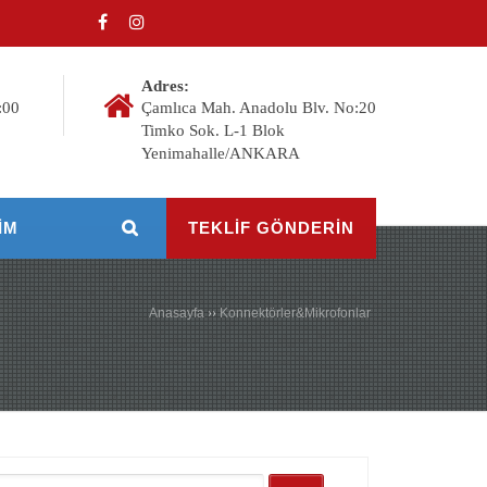
Adres:
:00
Çamlıca Mah. Anadolu Blv. No:20
Timko Sok. L-1 Blok
Yenimahalle/ANKARA
IM
TEKLİF GÖNDERİN
Anasayfa
››
Konnektörler&Mikrofonlar