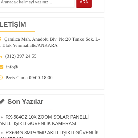
İLETİŞİM
Çamlıca Mah. Anadolu Blv. No:20 Timko Sok. L-
1 Blok Yenimahalle/ANKARA
(312) 397 24 55
info@
Pzrts-Cuma 09:00-18:00
Son Yazılar
RX-584GZ 10X ZOOM SOLAR PANELLİ
AKILLI IŞIKLI GÜVENLİK KAMERASI
RX664G 3MP+3MP AKILLI IŞIKLI GÜVENLİK