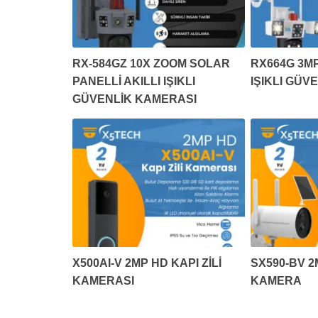
RX-584GZ 10X ZOOM SOLAR
RX664G 3MP
PANELLİ AKILLI IŞIKLI
IŞIKLI GÜV
GÜVENLİK KAMERASI
X500AI-V 2MP HD KAPI ZİLİ
SX590-BV 
KAMERASI
KAMERA