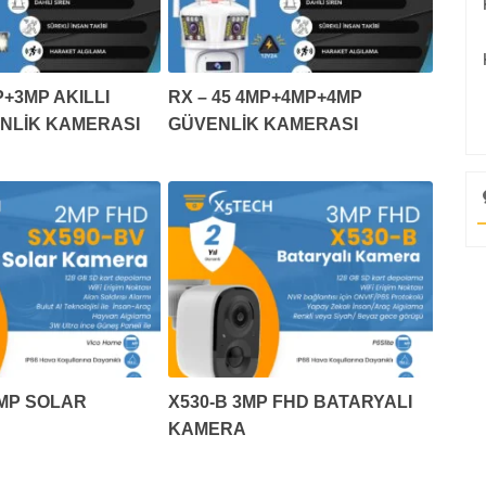
+3MP AKILLI
RX – 45 4MP+4MP+4MP
ENLİK KAMERASI
GÜVENLİK KAMERASI
2MP SOLAR
X530-B 3MP FHD BATARYALI
KAMERA