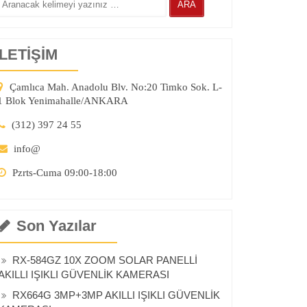
İLETİŞİM
Çamlıca Mah. Anadolu Blv. No:20 Timko Sok. L-
1 Blok Yenimahalle/ANKARA
(312) 397 24 55
info@
Pzrts-Cuma 09:00-18:00
Son Yazılar
RX-584GZ 10X ZOOM SOLAR PANELLİ
AKILLI IŞIKLI GÜVENLİK KAMERASI
RX664G 3MP+3MP AKILLI IŞIKLI GÜVENLİK