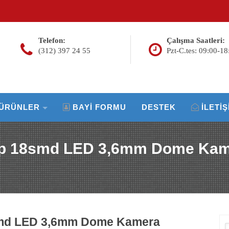
Telefon:
Çalışma Saatleri:
(312) 397 24 55
Pzt-C.tes: 09:00-18
ÜRÜNLER
BAYI FORMU
DESTEK
İLETIŞ
Mp 18smd LED 3,6mm Dome Ka
smd LED 3,6mm Dome Kamera