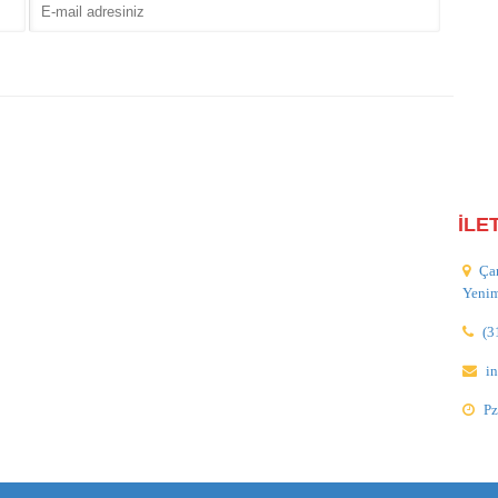
İLE
Ça
Yeni
(3
i
Pz