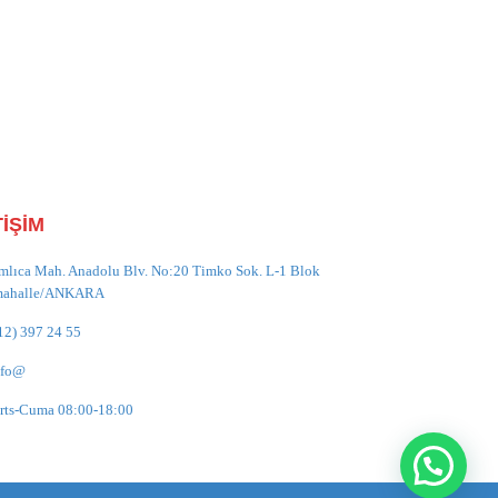
TİŞİM
mlıca Mah. Anadolu Blv. No:20 Timko Sok. L-1 Blok
mahalle/ANKARA
12) 397 24 55
nfo@
rts-Cuma 08:00-18:00