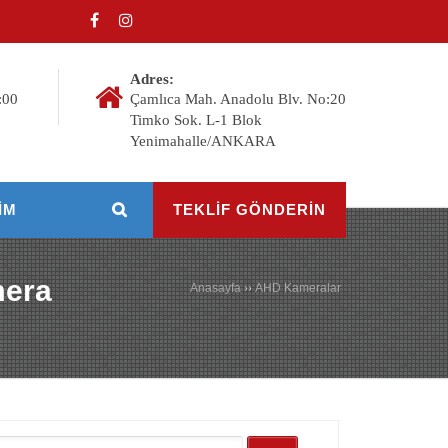
Adres:
:00
Çamlıca Mah. Anadolu Blv. No:20
Timko Sok. L-1 Blok
Yenimahalle/ANKARA
IM
TEKLİF GÖNDERİN
mera
Anasayfa
››
AHD Kameralar