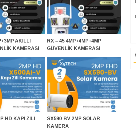
+3MP AKILLI
RX – 45 4MP+4MP+4MP
ENLİK KAMERASI
GÜVENLİK KAMERASI
P HD KAPI ZİLİ
SX590-BV 2MP SOLAR
KAMERA