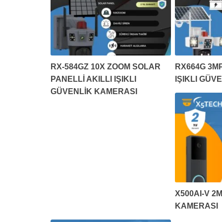
RX-584GZ 10X ZOOM SOLAR
RX664G 3MP
PANELLİ AKILLI IŞIKLI
IŞIKLI GÜV
GÜVENLİK KAMERASI
X500AI-V 2M
KAMERASI