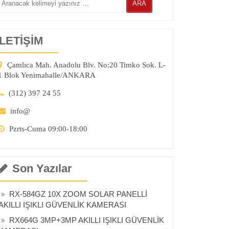
İLETİŞİM
Çamlıca Mah. Anadolu Blv. No:20 Timko Sok. L-
1 Blok Yenimahalle/ANKARA
(312) 397 24 55
info@
Pzrts-Cuma 09:00-18:00
Son Yazılar
RX-584GZ 10X ZOOM SOLAR PANELLİ
AKILLI IŞIKLI GÜVENLİK KAMERASI
RX664G 3MP+3MP AKILLI IŞIKLI GÜVENLİK