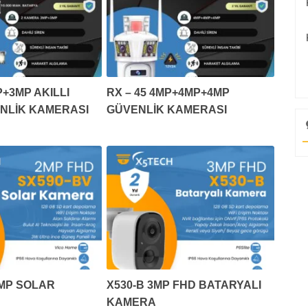
+3MP AKILLI
RX – 45 4MP+4MP+4MP
ENLİK KAMERASI
GÜVENLİK KAMERASI
2MP SOLAR
X530-B 3MP FHD BATARYALI
KAMERA