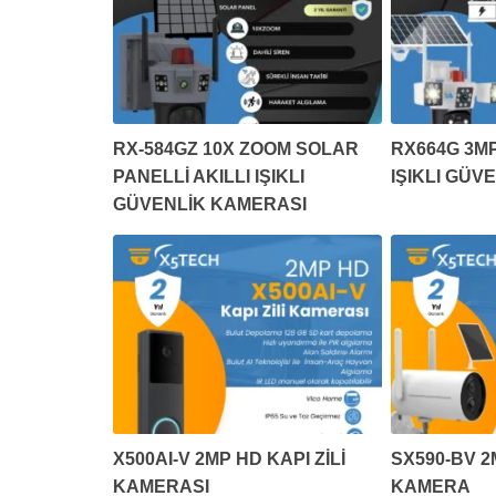
RX-584GZ 10X ZOOM SOLAR
RX664G 3MP
PANELLİ AKILLI IŞIKLI
IŞIKLI GÜV
GÜVENLİK KAMERASI
X500AI-V 2MP HD KAPI ZİLİ
SX590-BV 
KAMERASI
KAMERA