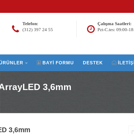
Telefon:
Çalışma Saatleri:
(312) 397 24 55
Pzt-C.tes: 09:00-18
ÜRÜNLER
BAYI FORMU
DESTEK
İLETIŞ
 ArrayLED 3,6mm
ED 3,6mm