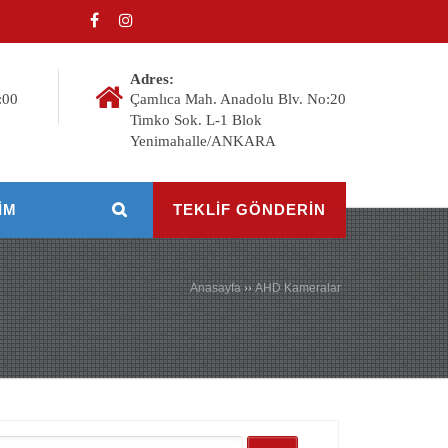
Adres:
:00
Çamlıca Mah. Anadolu Blv. No:20
Timko Sok. L-1 Blok
Yenimahalle/ANKARA
IM
TEKLİF GÖNDERİN
Anasayfa
››
AHD Kameralar